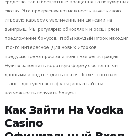
средства, так и бесплатные вращения на популярных
слотах. Это прекрасная возможность начать свою
игровую карьеру с увеличенными шансами на
выигрыш. Мы регулярно обновляем и расширяем
предложение бонусов, чтобы каждый игрок находил
что-то интересное. Для новых игроков
предусмотрена простая и понятная регистрация.
Нужно заполнить короткую форму с основными
данными и подтвердить почту. После этого вам
станет доступен весь функционал сайта и
возможность получать бонусы.
Как Зайти На Vodka
Casino
Официальный Вход