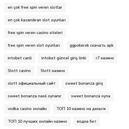
en çok free spin veren slotlar
en çok kazandıran slot oyunları
free spin veren casino siteleri
free spin veren slot oyunları
ggpokerok скачать apk
intobet canli
intobet güncel giriş linki
r7 казино
Slott casino
Slott казино
slott официальный сайт
sweet bonanza giriş
sweet bonanza nasıl oynanır
sweet bonanza oyna
vodka casino онлайн
ТОП 10 казино на деньги
ТОП 10 лучших онлайн казино
водка бет