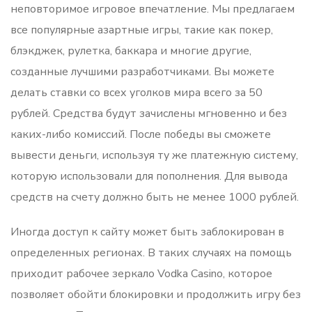
неповторимое игровое впечатление. Мы предлагаем
все популярные азартные игры, такие как покер,
блэкджек, рулетка, баккара и многие другие,
созданные лучшими разработчиками. Вы можете
делать ставки со всех уголков мира всего за 50
рублей. Средства будут зачислены мгновенно и без
каких-либо комиссий. После победы вы сможете
вывести деньги, используя ту же платежную систему,
которую использовали для пополнения. Для вывода
средств на счету должно быть не менее 1000 рублей.
Иногда доступ к сайту может быть заблокирован в
определенных регионах. В таких случаях на помощь
приходит рабочее зеркало Vodka Casino, которое
позволяет обойти блокировки и продолжить игру без