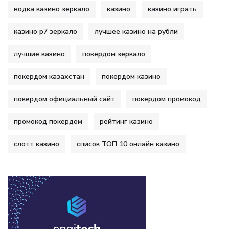
водка казино зеркало
казино
казино играть
казино р7 зеркало
лучшее казино на рубли
лучшие казино
покердом зеркало
покердом казахстан
покердом казино
покердом официальный сайт
покердом промокод
промокод покердом
рейтинг казино
слотт казино
список ТОП 10 онлайн казино