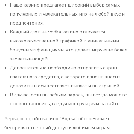
Наше казино предлагает широкий выбор самых
популярных и увлекательных игр на любой вкус и
предпочтения.
Каждый слот на Vodka казино отличается
высококачественной графикой и уникальными
бонусными функциями, что делает игру еще более
захватывающей.
Дополнительно необходимо отправить скрин
платежного средства, с которого клиент вносит
депозиты и осуществляет выплаты выигрышей.
В случае, если вы забыли пароль, вы всегда можете
его восстановить, следуя инструкциям на сайте.
Зеркало онлайн казино “Водка” обеспечивает
беспрепятственный доступ к любимым играм,