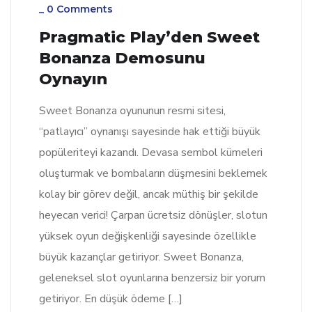
_
0 Comments
Pragmatic Play’den Sweet
Bonanza Demosunu
Oynayın
Sweet Bonanza oyununun resmi sitesi,
“patlayıcı” oynanışı sayesinde hak ettiği büyük
popüleriteyi kazandı. Devasa sembol kümeleri
oluşturmak ve bombaların düşmesini beklemek
kolay bir görev değil, ancak müthiş bir şekilde
heyecan verici! Çarpan ücretsiz dönüşler, slotun
yüksek oyun değişkenliği sayesinde özellikle
büyük kazançlar getiriyor. Sweet Bonanza,
geleneksel slot oyunlarına benzersiz bir yorum
getiriyor. En düşük ödeme […]