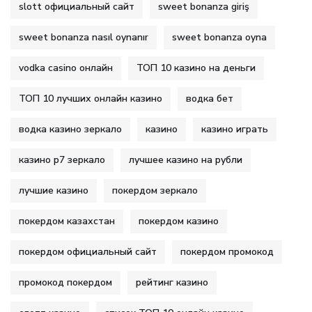
slott официальный сайт
sweet bonanza giriş
sweet bonanza nasıl oynanır
sweet bonanza oyna
vodka casino онлайн
ТОП 10 казино на деньги
ТОП 10 лучших онлайн казино
водка бет
водка казино зеркало
казино
казино играть
казино р7 зеркало
лучшее казино на рубли
лучшие казино
покердом зеркало
покердом казахстан
покердом казино
покердом официальный сайт
покердом промокод
промокод покердом
рейтинг казино