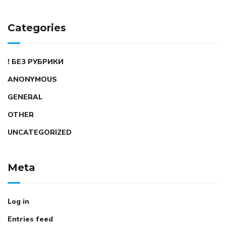
Categories
! БЕЗ РУБРИКИ
ANONYMOUS
GENERAL
OTHER
UNCATEGORIZED
Meta
Log in
Entries feed