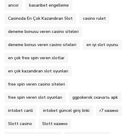
ancor
basaribet engelleme
Casinoda En Çok Kazandıran Slot
casino rulet
deneme bonusu veren casino siteleri
deneme bonus veren casino siteleri
en iyi slot oyunu
en çok free spin veren slotlar
en çok kazandıran slot oyunları
free spin veren casino siteleri
free spin veren slot oyunları
ggpokerok скачать apk
intobet canli
intobet güncel giriş linki
r7 казино
Slott casino
Slott казино