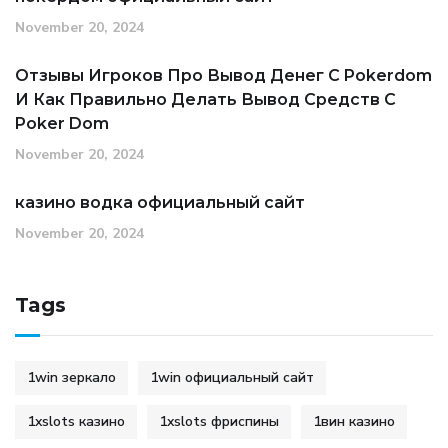
November 20, 2024
Отзывы Игроков Про Вывод Денег С Pokerdom
И Как Правильно Делать Вывод Средств С
Poker Dom
November 20, 2024
казино водка официальный сайт
November 20, 2024
Tags
1win зеркало
1win официальный сайт
1xslots казино
1xslots фриспины
1вин казино