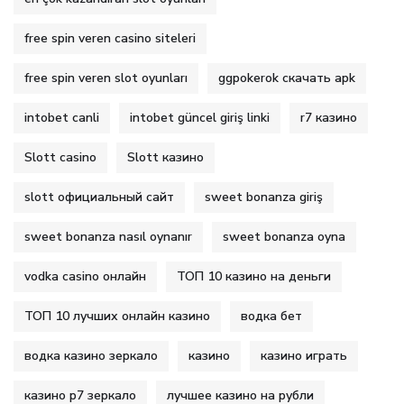
free spin veren casino siteleri
free spin veren slot oyunları
ggpokerok скачать apk
intobet canli
intobet güncel giriş linki
r7 казино
Slott casino
Slott казино
slott официальный сайт
sweet bonanza giriş
sweet bonanza nasıl oynanır
sweet bonanza oyna
vodka casino онлайн
ТОП 10 казино на деньги
ТОП 10 лучших онлайн казино
водка бет
водка казино зеркало
казино
казино играть
казино р7 зеркало
лучшее казино на рубли