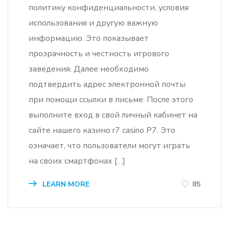
политику конфиденциальности, условия
использования и другую важную
информацию. Это показывает
прозрачность и честность игрового
заведения. Далее необходимо
подтвердить адрес электронной почты
при помощи ссылки в письме. После этого
выполните вход в свой личный кабинет на
сайте нашего казино r7 casino Р7. Это
означает, что пользователи могут играть
на своих смартфонах […]
LEARN MORE
85