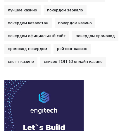
лучшие казино
покердом зеркало
покердом казахстан
покердом казино
покердом официальный сайт
покердом промокод
промокод покердом
рейтинг казино
слотт казино
список ТОП 10 онлайн казино