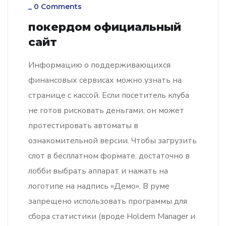
_
0 Comments
покердом официальный
сайт
Информацию о поддерживающихся
финансовых сервисах можно узнать на
странице с кассой. Если посетитель клуба
не готов рисковать деньгами, он может
протестировать автоматы в
ознакомительной версии. Чтобы загрузить
слот в бесплатном формате, достаточно в
лобби выбрать аппарат и нажать на
логотипе на надпись «Демо». В руме
запрещено использовать программы для
сбора статистики (вроде Holdem Manager и