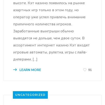
высоте. Кэт казино появилось на рынке
азартных игр только в этом году, но
оператор уже успел привлечь внимание
приличного количества игроков.
Заработанные выигрыши обычно
выводятся не дольше, чем двое суток. В
ассортимент интернет казино Кэт входят
игровые автоматы, рулетка, игры с лайв-
дилерами, […]
LEARN MORE
91
UNCATEGORIZED