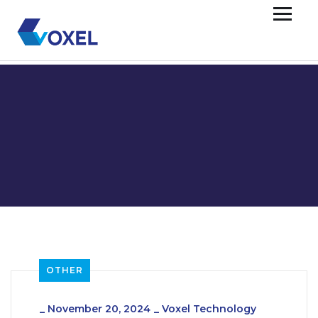
OTHER
_
November 20, 2024
_
Voxel Technology