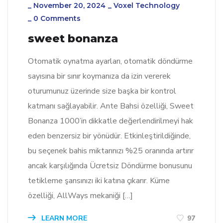
_
November 20, 2024
_
Voxel Technology
_
0 Comments
sweet bonanza
Otomatik oynatma ayarları, otomatik döndürme
sayısına bir sınır koymanıza da izin vererek
oturumunuz üzerinde size başka bir kontrol
katmanı sağlayabilir. Ante Bahsi özelliği, Sweet
Bonanza 1000’in dikkatle değerlendirilmeyi hak
eden benzersiz bir yönüdür. Etkinleştirildiğinde,
bu seçenek bahis miktarınızı %25 oranında artırır
ancak karşılığında Ücretsiz Döndürme bonusunu
tetikleme şansınızı iki katına çıkarır. Küme
özelliği, AllWays mekaniği […]
LEARN MORE
97