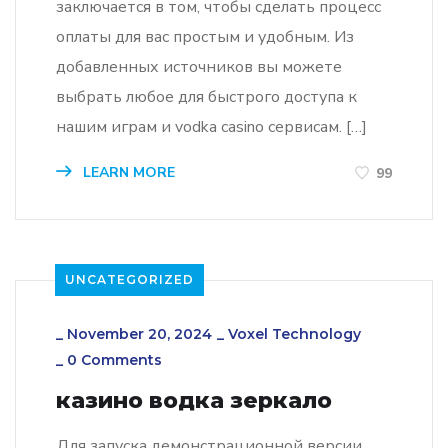
заключается в том, чтобы сделать процесс
оплаты для вас простым и удобным. Из
добавленных источников вы можете
выбрать любое для быстрого доступа к
нашим играм и vodka casino сервисам. […]
LEARN MORE
99
UNCATEGORIZED
_
November 20, 2024
_
Voxel Technology
_
0 Comments
казино водка зеркало
Для запуска демонстрационной версии