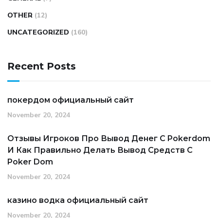
OTHER
(12)
UNCATEGORIZED
(160)
Recent Posts
покердом официальный сайт
November 20, 2024
Отзывы Игроков Про Вывод Денег С Pokerdom
И Как Правильно Делать Вывод Средств С
Poker Dom
November 20, 2024
казино водка официальный сайт
November 20, 2024