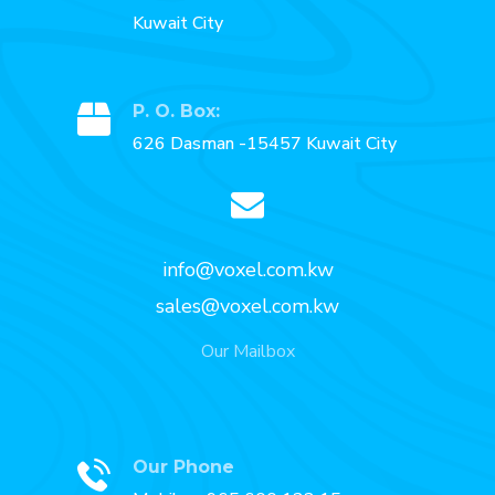
Kuwait City
P. O. Box:
626 Dasman -15457 Kuwait City
info@voxel.com.kw
sales@voxel.com.kw
Our Mailbox
Our Phone