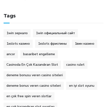
Tags
1win зеркало
1win официальный сайт
1xslots казино
1xslots фриспины
1вин казино
ancor
basaribet engelleme
Casinoda En Çok Kazandıran Slot
casino rulet
deneme bonusu veren casino siteleri
deneme bonus veren casino siteleri
en iyi slot oyunu
en çok free spin veren slotlar
en çok kazandıran slot oyunları