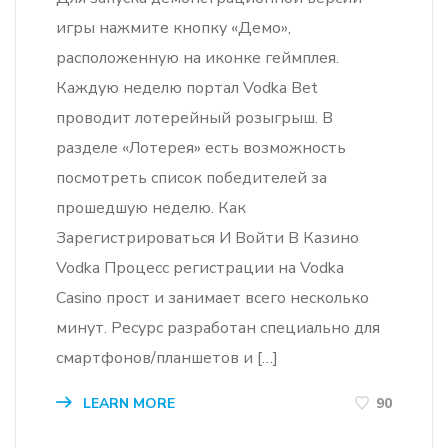
игры нажмите кнопку «Демо»,
расположенную на иконке геймплея.
Каждую неделю портал Vodka Bet
проводит лотерейный розыгрыш. В
разделе «Лотерея» есть возможность
посмотреть список победителей за
прошедшую неделю. Как
Зарегистрироваться И Войти В Казино
Vodka Процесс регистрации на Vodka
Casino прост и занимает всего несколько
минут. Ресурс разработан специально для
смартфонов/планшетов и […]
LEARN MORE
90