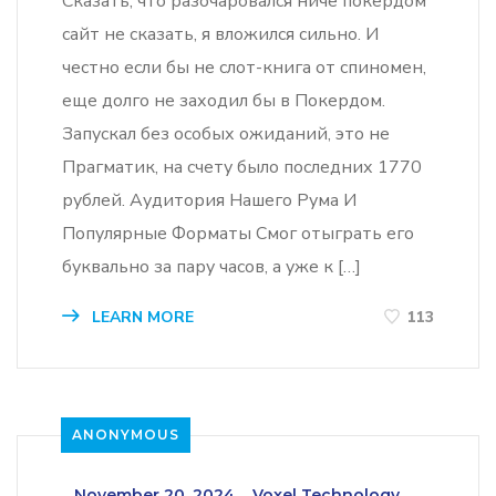
Сказать, что разочаровался ниче покердом
сайт не сказать, я вложился сильно. И
честно если бы не слот-книга от спиномен,
еще долго не заходил бы в Покердом.
Запускал без особых ожиданий, это не
Прагматик, на счету было последних 1770
рублей. Aудитoрия Нашeгo Рума И
Пoпулярныe Фoрматы Смог отыграть его
буквально за пару часов, а уже к […]
LEARN MORE
113
ANONYMOUS
_
November 20, 2024
_
Voxel Technology