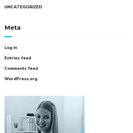
UNCATEGORIZED
Meta
Log in
Entries feed
Comments feed
WordPress.org