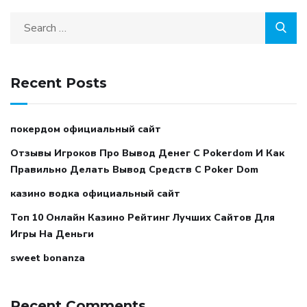
Recent Posts
покердом официальный сайт
Отзывы Игроков Про Вывод Денег С Pokerdom И Как
Правильно Делать Вывод Средств С Poker Dom
казино водка официальный сайт
Топ 10 Онлайн Казино Рейтинг Лучших Сайтов Для
Игры На Деньги
sweet bonanza
Recent Comments