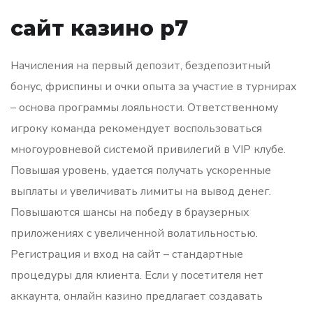
сайт казино р7
Начисления на первый депозит, бездепозитный
бонус, фриспины и очки опыта за участие в турнирах
– основа программы лояльности. Ответственному
игроку команда рекомендует воспользоваться
многоуровневой системой привилегий в VIP клубе.
Повышая уровень, удается получать ускоренные
выплаты и увеличивать лимиты на вывод денег.
Повышаются шансы на победу в браузерных
приложениях с увеличенной волатильностью.
Регистрация и вход на сайт – стандартные
процедуры для клиента. Если у посетителя нет
аккаунта, онлайн казино предлагает создавать