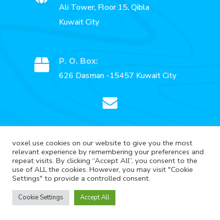
Ali Tower, Floor 15, Qibla
Kuwait City
P. O. Box:
626 Dasman -15457 Kuwait City
info@voxel.com.kw
voxel use cookies on our website to give you the most
sales@voxel.com.kw
relevant experience by remembering your preferences and
repeat visits. By clicking “Accept All”, you consent to the
Our Mailbox
use of ALL the cookies. However, you may visit "Cookie
Settings" to provide a controlled consent.
Cookie Settings
Accept All
Our Phone