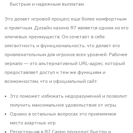
быстрым и надежным выплатам.
Это делает игровой процесс еще более комфортным
и приятным. Дизайн казино R7 является одним из его
ключевых преимуществ. Он сочетает в себе
элегантность и функциональность, что делает его
привлекательным для игроков всех уровней. Рабочее
зеркало — это альтернативный URL-адрес, который
предоставляет доступ к тем же функциям и
возможностям, что и официальный сайт.
Это поможет избежать недоразумений и позволит
получить максимальное удовольствие от игры.
Однако в остальных вопросах это приемлемое
место азартных игр.
Регистрация в R7 Casino проходит быстро и