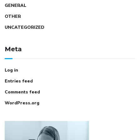
GENERAL
OTHER
UNCATEGORIZED
Meta
Log in
Entries feed
Comments feed
WordPress.org