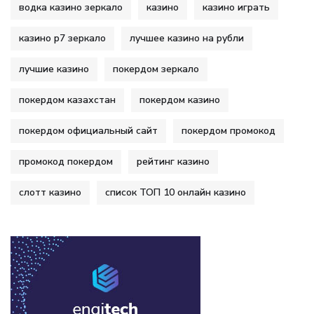
водка казино зеркало
казино
казино играть
казино р7 зеркало
лучшее казино на рубли
лучшие казино
покердом зеркало
покердом казахстан
покердом казино
покердом официальный сайт
покердом промокод
промокод покердом
рейтинг казино
слотт казино
список ТОП 10 онлайн казино