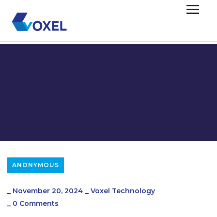
ANONYMOUS
_
November 20, 2024
_
Voxel Technology
_
0 Comments