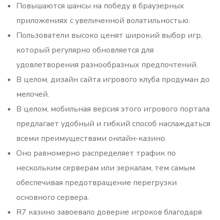
Повышаются шансы на победу в браузерных
приложениях с увеличенной волатильностью.
Пользователи высоко ценят широкий выбор игр,
который регулярно обновляется для
удовлетворения разнообразных предпочтений.
В целом, дизайн сайта игрового клуба продуман до
мелочей.
В целом, мобильная версия этого игрового портала
предлагает удобный и гибкий способ наслаждаться
всеми преимуществами онлайн-казино.
Оно равномерно распределяет трафик по
нескольким серверам или зеркалам, тем самым
обеспечивая предотвращение перегрузки
основного сервера.
R7 казино завоевало доверие игроков благодаря