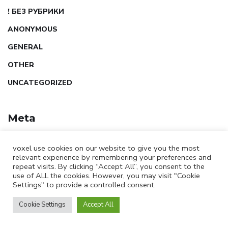
! БЕЗ РУБРИКИ
ANONYMOUS
GENERAL
OTHER
UNCATEGORIZED
Meta
voxel use cookies on our website to give you the most
Log in
relevant experience by remembering your preferences and
repeat visits. By clicking “Accept All”, you consent to the
Entries feed
use of ALL the cookies. However, you may visit "Cookie
Settings" to provide a controlled consent.
Comments feed
Cookie Settings
Accept All
WordPress.org