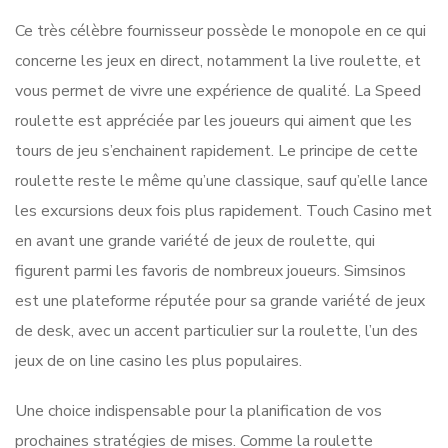
Ce très célèbre fournisseur possède le monopole en ce qui
concerne les jeux en direct, notamment la live roulette, et
vous permet de vivre une expérience de qualité. La Speed
roulette est appréciée par les joueurs qui aiment que les
tours de jeu s’enchainent rapidement. Le principe de cette
roulette reste le même qu’une classique, sauf qu’elle lance
les excursions deux fois plus rapidement. Touch Casino met
en avant une grande variété de jeux de roulette, qui
figurent parmi les favoris de nombreux joueurs. Simsinos
est une plateforme réputée pour sa grande variété de jeux
de desk, avec un accent particulier sur la roulette, l’un des
jeux de on line casino les plus populaires.
Une choice indispensable pour la planification de vos
prochaines stratégies de mises. Comme la roulette