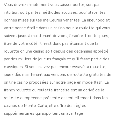
Vous devrez simplement vous laisser porter, soit par
intuition, soit par les méthodes acquises, pour placer les
bonnes mises sur les meilleures variantes. La likelihood et
votre bonne étoile dans un casino pour la roulette qui vous
suivent jusqu’à maintenant devront, l’espère-t-on toujours,
être de votre côté. Il n’est donc pas étonnant que la
roulette on line casino soit depuis des décennies apprécié
par des milliers de joueurs français et qu’il fasse partie des
classiques. Si vous n’avez pas encore essayé la roulette,
jouez dès maintenant aux versions de roulette gratuites de
on line casino proposées sur notre page en mode flash. La
french roulette ou roulette française est un dérivé de la
roulette européenne, présente essentiellement dans les
casinos de Monte-Carlo, elle offre des règles
supplémentaires qui apportent un avantage