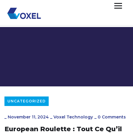
UNCATEGORIZED
_
November 11, 2024
_
Voxel Technology
_
0 Comments
European Roulette : Tout Ce Qu’il