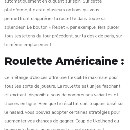
automatiquement en cliquant sur spin. Sur cette
plateforme, il existe plusieurs options qui vous
permettront d’apprécier la roulette dans toute sa
splendeur. Le bouton « Rebet », par exemple, fera placer
tous les jetons du tour précédent, sur la desk de paris, sur
le même emplacement.
Roulette Américaine :
Ce mélange d’choices offre une flexibilité maximale pour
tous les sorts de joueurs. La roulette est un jeu fascinant
et excitant, disponible sous de nombreuses variantes et
choices en ligne. Bien que le résultat soit toujours basé sur
le hasard, vous pouvez adopter certaines stratégies pour
augmenter vos chances de gagner. Coup de likelihood ou
bonne intuition, si vous remportez, votre mise est