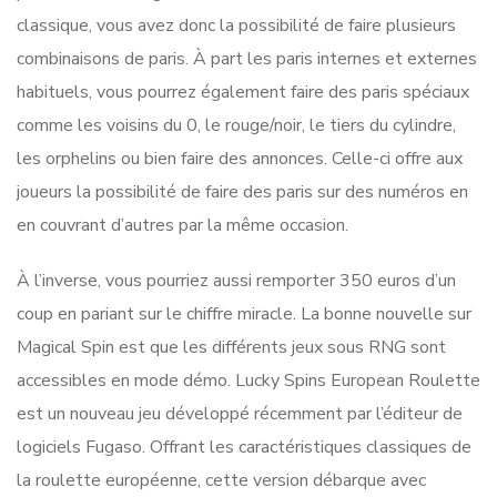
classique, vous avez donc la possibilité de faire plusieurs
combinaisons de paris. À part les paris internes et externes
habituels, vous pourrez également faire des paris spéciaux
comme les voisins du 0, le rouge/noir, le tiers du cylindre,
les orphelins ou bien faire des annonces. Celle-ci offre aux
joueurs la possibilité de faire des paris sur des numéros en
en couvrant d’autres par la même occasion.
À l’inverse, vous pourriez aussi remporter 350 euros d’un
coup en pariant sur le chiffre miracle. La bonne nouvelle sur
Magical Spin est que les différents jeux sous RNG sont
accessibles en mode démo. Lucky Spins European Roulette
est un nouveau jeu développé récemment par l’éditeur de
logiciels Fugaso. Offrant les caractéristiques classiques de
la roulette européenne, cette version débarque avec