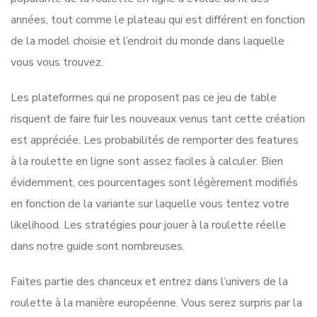
années, tout comme le plateau qui est différent en fonction
de la model choisie et l’endroit du monde dans laquelle
vous vous trouvez.
Les plateformes qui ne proposent pas ce jeu de table
risquent de faire fuir les nouveaux venus tant cette création
est appréciée. Les probabilités de remporter des features
à la roulette en ligne sont assez faciles à calculer. Bien
évidemment, ces pourcentages sont légèrement modifiés
en fonction de la variante sur laquelle vous tentez votre
likelihood. Les stratégies pour jouer à la roulette réelle
dans notre guide sont nombreuses.
Faites partie des chanceux et entrez dans l’univers de la
roulette à la manière européenne. Vous serez surpris par la