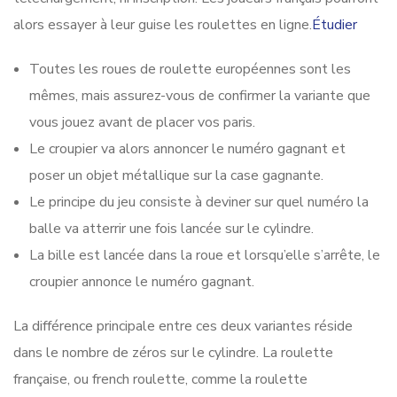
alors essayer à leur guise les roulettes en ligne.
Étudier
Toutes les roues de roulette européennes sont les
mêmes, mais assurez-vous de confirmer la variante que
vous jouez avant de placer vos paris.
Le croupier va alors annoncer le numéro gagnant et
poser un objet métallique sur la case gagnante.
Le principe du jeu consiste à deviner sur quel numéro la
balle va atterrir une fois lancée sur le cylindre.
La bille est lancée dans la roue et lorsqu’elle s’arrête, le
croupier annonce le numéro gagnant.
La différence principale entre ces deux variantes réside
dans le nombre de zéros sur le cylindre. La roulette
française, ou french roulette, comme la roulette