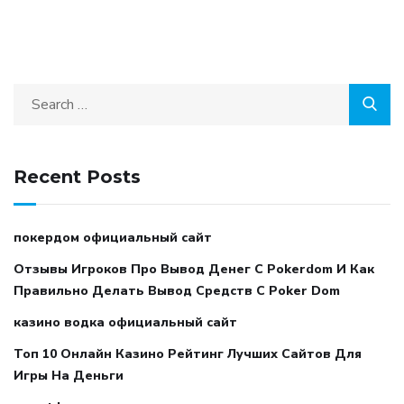
Recent Posts
покердом официальный сайт
Отзывы Игроков Про Вывод Денег С Pokerdom И Как
Правильно Делать Вывод Средств С Poker Dom
казино водка официальный сайт
Топ 10 Онлайн Казино Рейтинг Лучших Сайтов Для
Игры На Деньги