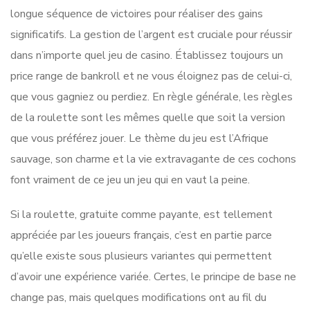
longue séquence de victoires pour réaliser des gains
significatifs. La gestion de l’argent est cruciale pour réussir
dans n’importe quel jeu de casino. Établissez toujours un
price range de bankroll et ne vous éloignez pas de celui-ci,
que vous gagniez ou perdiez. En règle générale, les règles
de la roulette sont les mêmes quelle que soit la version
que vous préférez jouer. Le thème du jeu est l’Afrique
sauvage, son charme et la vie extravagante de ces cochons
font vraiment de ce jeu un jeu qui en vaut la peine.
Si la roulette, gratuite comme payante, est tellement
appréciée par les joueurs français, c’est en partie parce
qu’elle existe sous plusieurs variantes qui permettent
d’avoir une expérience variée. Certes, le principe de base ne
change pas, mais quelques modifications ont au fil du