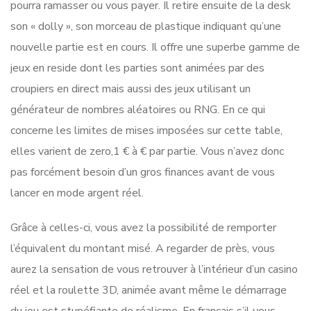
pourra ramasser ou vous payer. Il retire ensuite de la desk
son « dolly », son morceau de plastique indiquant qu’une
nouvelle partie est en cours. Il offre une superbe gamme de
jeux en reside dont les parties sont animées par des
croupiers en direct mais aussi des jeux utilisant un
générateur de nombres aléatoires ou RNG. En ce qui
concerne les limites de mises imposées sur cette table,
elles varient de zero,1 € à € par partie. Vous n’avez donc
pas forcément besoin d’un gros finances avant de vous
lancer en mode argent réel.
Grâce à celles-ci, vous avez la possibilité de remporter
l’équivalent du montant misé. A regarder de près, vous
aurez la sensation de vous retrouver à l’intérieur d’un casino
réel et la roulette 3D, animée avant même le démarrage
du jeu est stupéfiante de réalisme. En français s’il vous