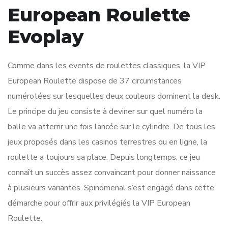
European Roulette
Evoplay
Comme dans les events de roulettes classiques, la VIP
European Roulette dispose de 37 circumstances
numérotées sur lesquelles deux couleurs dominent la desk.
Le principe du jeu consiste à deviner sur quel numéro la
balle va atterrir une fois lancée sur le cylindre. De tous les
jeux proposés dans les casinos terrestres ou en ligne, la
roulette a toujours sa place. Depuis longtemps, ce jeu
connaît un succès assez convaincant pour donner naissance
à plusieurs variantes. Spinomenal s’est engagé dans cette
démarche pour offrir aux privilégiés la VIP European
Roulette.