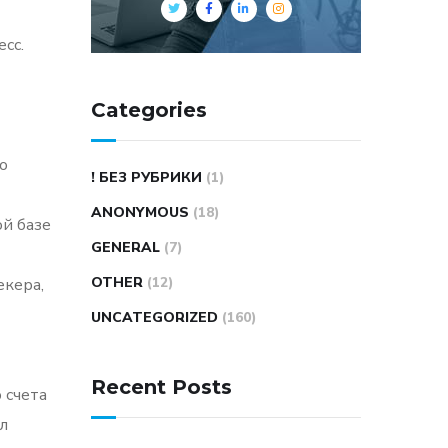
сс.
Categories
о
! БЕЗ РУБРИКИ
(1)
ANONYMOUS
(18)
ой базе
GENERAL
(7)
OTHER
(12)
екера,
UNCATEGORIZED
(160)
Recent Posts
 счета
л