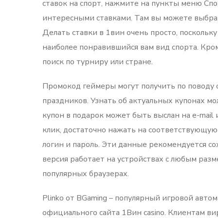
ставок на спорт, нажмите на пункты меню Спор
интересными ставками. Там вы можете выбрат
Делать ставки в 1вин очень просто, посколь
наиболее понравившийся вам вид спорта. Кро
поиск по турниру или стране.
Промокод геймеры могут получить по поводу о
праздников. Узнать об актуальных купонах м
купон в подарок может быть выслан на e-mail 
клик, достаточно нажать на соответствующую 
логин и пароль. Эти данные рекомендуется с
версия работает на устройствах с любым разм
популярных браузерах.
Plinko от BGaming – популярный игровой авто
официального сайта 1Вин casino. Клиентам ви