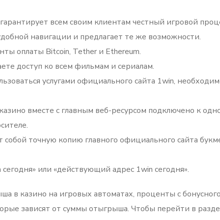
 гарантирует всем своим клиентам честный игровой проце
удобной навигации и предлагает те же возможности.
ы оплаты Bitcoin, Tether и Ethereum.
ете доступ ко всем фильмам и сериалам.
льзоваться услугами официального сайта 1win, необходим
казино вместе с главным веб-ресурсом подключено к одн
сителе.
т собой точную копию главного официального сайта букм
 сегодня» или «действующий адрес 1win сегодня».
ша в казино на игровых автоматах, проценты с бонусного
торые зависят от суммы отыгрыша. Чтобы перейти в разде