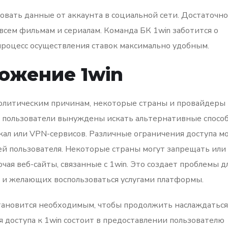
овать данные от аккаунта в социальной сети. Достаточно
 всем фильмам и сериалам. Команда БК 1win заботится о
процесс осуществления ставок максимально удобным.
ожение 1win
политическим причинам, некоторые страны и провайдеры
аях пользователи вынуждены искать альтернативные спосо
ркал или VPN-сервисов. Различные ограничения доступа м
ей пользователя. Некоторые страны могут запрещать или
чая веб-сайты, связанные с 1win. Это создает проблемы д
х и желающих воспользоваться услугами платформы.
 становится необходимым, чтобы продолжить наслаждаться
 доступа к 1win состоит в предоставлении пользователю