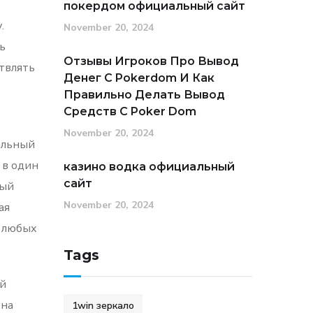
покердом официальный сайт
.
November 20, 2024
ь
Отзывы Игроков Про Вывод
твлять
Денег С Pokerdom И Как
Правильно Делать Вывод
Средств С Poker Dom
November 20, 2024
альный
 в один
казино водка официальный
сайт
ный
November 20, 2024
ая
а любых
Tags
ей
 на
1win зеркало