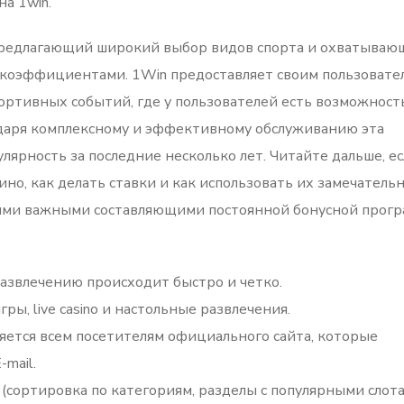
на 1win.
 предлагающий широкий выбор видов спорта и охватыва
коэффициентами. 1Win предоставляет своим пользовате
ортивных событий, где у пользователей есть возможност
годаря комплексному и эффективному обслуживанию эта
лярность за последние несколько лет. Читайте дальше, е
зино, как делать ставки и как использовать их замечатель
гими важными составляющими постоянной бонусной прог
азвлечению происходит быстро и четко.
ры, live casino и настольные развлечения.
яется всем посетителям официального сайта, которые
mail.
(сортировка по категориям, разделы с популярными слот