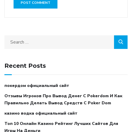
Recent Posts
покердом официальный сайт
Отзывы Игроков Про Вывод Денег С Pokerdom И Как
Правильно Делать Вывод Средств С Poker Dom
казино водка официальный сайт
Топ 10 Онлайн Казино Рейтинг Лучших Сайтов Для
Игры На Деньги