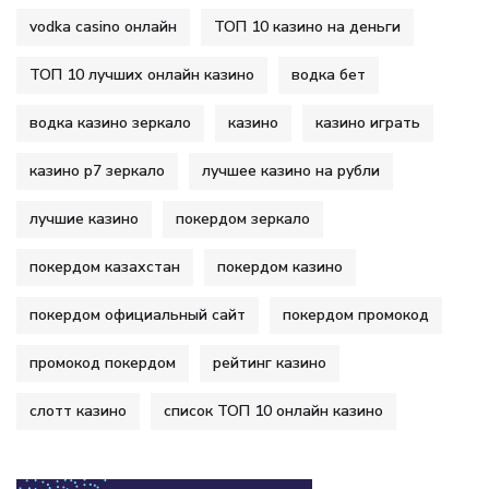
vodka casino онлайн
ТОП 10 казино на деньги
ТОП 10 лучших онлайн казино
водка бет
водка казино зеркало
казино
казино играть
казино р7 зеркало
лучшее казино на рубли
лучшие казино
покердом зеркало
покердом казахстан
покердом казино
покердом официальный сайт
покердом промокод
промокод покердом
рейтинг казино
слотт казино
список ТОП 10 онлайн казино