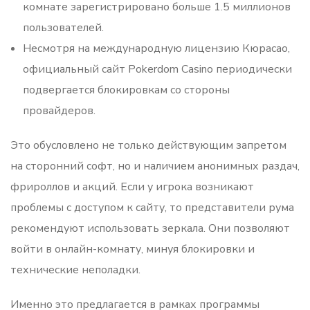
комнате зарегистрировано больше 1.5 миллионов
пользователей.
Несмотря на международную лицензию Кюрасао,
официальный сайт Pokerdom Casino периодически
подвергается блокировкам со стороны
провайдеров.
Это обусловлено не только действующим запретом
на сторонний софт, но и наличием анонимных раздач,
фрироллов и акций. Если у игрока возникают
проблемы с доступом к сайту, то представители рума
рекомендуют использовать зеркала. Они позволяют
войти в онлайн-комнату, минуя блокировки и
технические неполадки.
Именно это предлагается в рамках программы