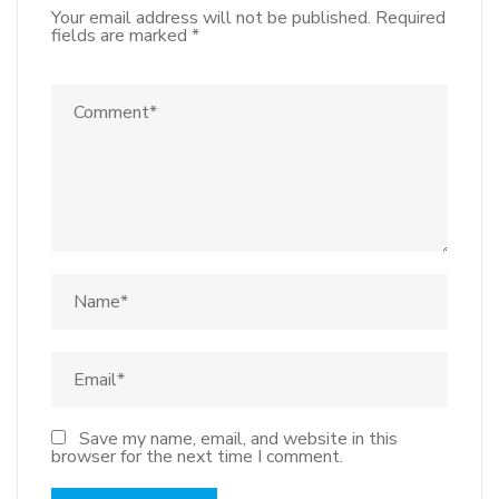
Your email address will not be published.
Required
fields are marked
*
Save my name, email, and website in this
browser for the next time I comment.