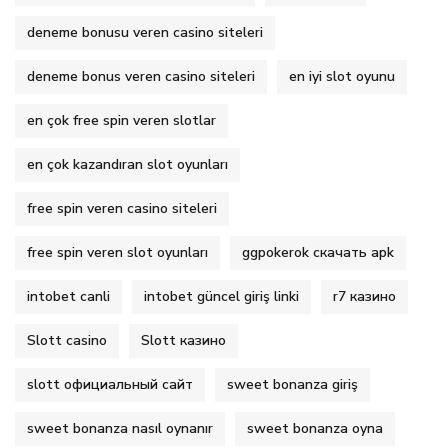
deneme bonusu veren casino siteleri
deneme bonus veren casino siteleri
en iyi slot oyunu
en çok free spin veren slotlar
en çok kazandıran slot oyunları
free spin veren casino siteleri
free spin veren slot oyunları
ggpokerok скачать apk
intobet canli
intobet güncel giriş linki
r7 казино
Slott casino
Slott казино
slott официальный сайт
sweet bonanza giriş
sweet bonanza nasıl oynanır
sweet bonanza oyna