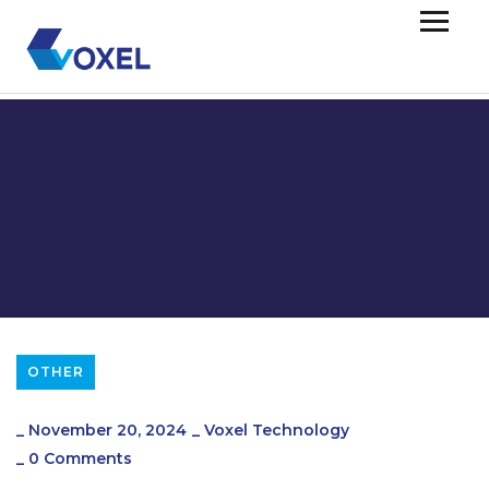
OTHER
_
November 20, 2024
_
Voxel Technology
_
0 Comments