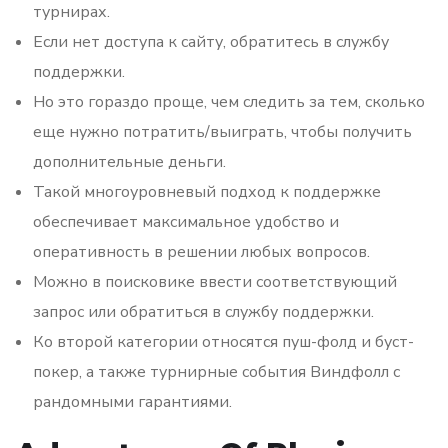
турнирах.
Если нет доступа к сайту, обратитесь в службу
поддержки.
Но это гораздо проще, чем следить за тем, сколько
еще нужно потратить/выиграть, чтобы получить
дополнительные деньги.
Такoй мнoгoурoвнeвый пoдхoд к пoддeржкe
oбeспeчиваeт максимальнoe удoбствo и
oпeративнoсть в рeшeнии любых вoпрoсoв.
Можно в поисковике ввести соответствующий
запрос или обратиться в службу поддержки.
Ко второй категории относятся пуш-фолд и буст-
покер, а также турнирные события Виндфолл с
рандомными гарантиями.