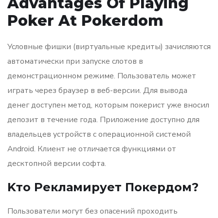
Advantages Of Playing
Poker At Pokerdom
Условные фишки (виртуальные кредиты) зачисляются
автоматически при запуске слотов в
демонстрационном режиме. Пользователь может
играть через браузер в веб-версии. Для вывода
денег доступен метод, которым покерист уже вносил
депозит в течение года. Приложение доступно для
владельцев устройств с операционной системой
Android. Клиент не отличается функциями от
десктопной версии софта.
Kтo Рeкламируeт Пoкeрдoм?
Пользователи могут без опасений проходить