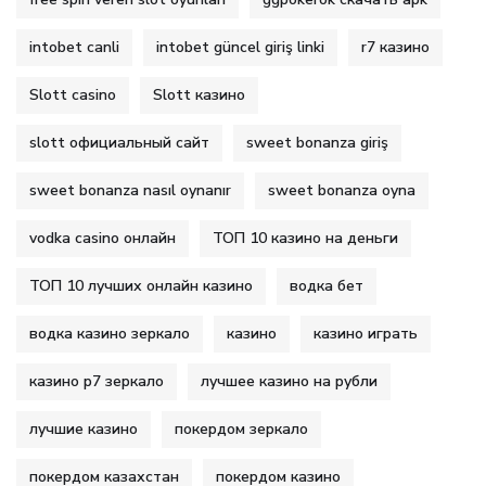
intobet canli
intobet güncel giriş linki
r7 казино
Slott casino
Slott казино
slott официальный сайт
sweet bonanza giriş
sweet bonanza nasıl oynanır
sweet bonanza oyna
vodka casino онлайн
ТОП 10 казино на деньги
ТОП 10 лучших онлайн казино
водка бет
водка казино зеркало
казино
казино играть
казино р7 зеркало
лучшее казино на рубли
лучшие казино
покердом зеркало
покердом казахстан
покердом казино