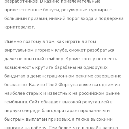
разработчиков. В казино привлекательные
приветственные бонусы, регулярные турниры с
большими призами, низкий порог входа и поддержка
криптовалют.
Именно поэтому в том, как играть в этом
виртуальном игорном клубе, сможет разобраться
даже не опытный гемблер. Кроме того, у него есть
возможность крутить барабаны на одноруких
бандитах в демонстрационном режиме совершенно
бесплатно. Казино Плей Фортуна является одним из
наиболее старых и известных на российском рынке
гемблинга. Сайт обладает высокой репутацией в
первую очередь благодаря гарантированным и
быстрым выплатам призовых, а также высокими
шансами на победу. Тем более, что в онлайн казино