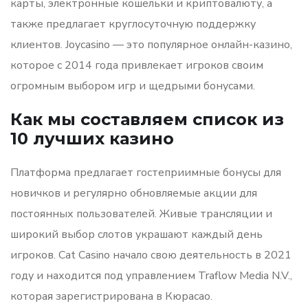
карты, электронные кошельки и криптовалюту, а
также предлагает круглосуточную поддержку
клиентов. Joycasino — это популярное онлайн-казино,
которое с 2014 года привлекает игроков своим
огромным выбором игр и щедрыми бонусами.
Как мы составляем список из
10 лучших казино
Платформа предлагает гостеприимные бонусы для
новичков и регулярно обновляемые акции для
постоянных пользователей. Живые трансляции и
широкий выбор слотов украшают каждый день
игроков. Cat Casino начало свою деятельность в 2021
году и находится под управлением Traflow Media N.V.,
которая зарегистрирована в Кюрасао.