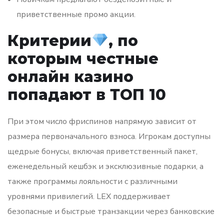
приветственные промо акции.
Критерии
, по
которым честные
онлайн казино
попадают в ТОП 10
При этом число фриспинов напрямую зависит от
размера первоначального взноса. Игрокам доступны
щедрые бонусы, включая приветственный пакет,
еженедельный кешбэк и эксклюзивные подарки, а
также программы лояльности с различными
уровнями привилегий. LEX поддерживает
безопасные и быстрые транзакции через банковские