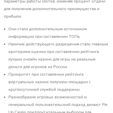
параметры работы слотов, изменяя процент отдачи
для получения дополнительного преимущества и
прибыли.
Они стали дополнительным источником
информации при составлении ТОПа.
Наличие действующего разрешения стало главным
критерием оценки при составлении рейтинга
лучших онлайн казино для игры на реальные
деньги для игроков из России.
Приоритет при составлении рейтинга
виртуальных казино получили площадки с
круглосуточной службой поддержки.
Разнообразие игровых возможностей и
генеральный пользовательский подход делают Pin
Up Casino предпочтительным выбором для