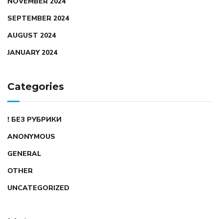
NOVEMBER 2024
SEPTEMBER 2024
AUGUST 2024
JANUARY 2024
Categories
! БЕЗ РУБРИКИ
ANONYMOUS
GENERAL
OTHER
UNCATEGORIZED