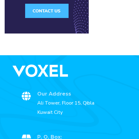
Our Address
Ali Tower, Floor 15, Qibla
Kuwait City
P. O. Box: