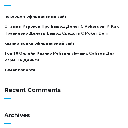
покердом официальный сайт
Отзывы Игроков Про Вывод Денег С Pokerdom И Как
Правильно Делать Вывод Средств С Poker Dom
казино водка официальный сайт
Топ 10 Онлайн Казино Рейтинг Лучших Сайтов Для
Игры На Деньги
sweet bonanza
Recent Comments
Archives