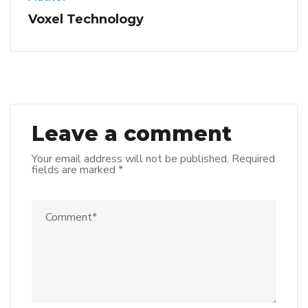
Voxel Technology
Leave a comment
Your email address will not be published.
Required
fields are marked
*