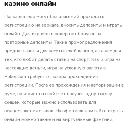
казино онлайн
Пользователи могут без опасений проходить
регистрацию на зеркале, вносить депозиты и играть
онлайн. Для игроков в покер нет бонусов за
повторные депозиты. Такие промопредложения
предназначены для посетителей казино, а также для
тех, кто любит делать ставки на спорт. Как и игра на
настоящие деньги, игра на условную валюту в
PokerDom требует от юзера прохождения
регистрации. После ее прохождения и авторизации в
руме, покерист на свой счет получит одну тысячу
фишек, которые можно использовать для
осуществления ставок. На официальном сайте играть
онлайн можно также и на виртуальные фантики.