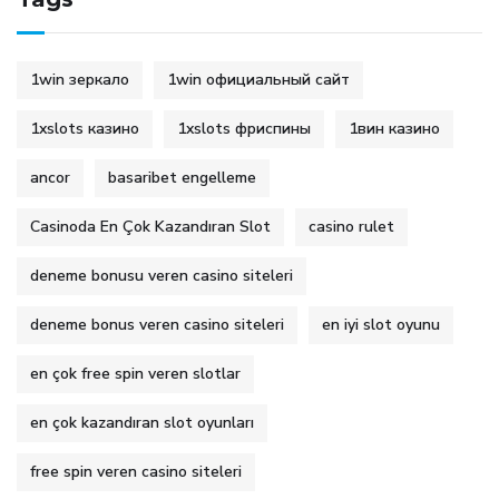
1win зеркало
1win официальный сайт
1xslots казино
1xslots фриспины
1вин казино
ancor
basaribet engelleme
Casinoda En Çok Kazandıran Slot
casino rulet
deneme bonusu veren casino siteleri
deneme bonus veren casino siteleri
en iyi slot oyunu
en çok free spin veren slotlar
en çok kazandıran slot oyunları
free spin veren casino siteleri