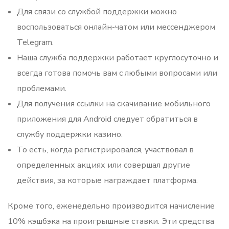
Для связи со службой поддержки можно
воспользоваться онлайн-чатом или мессенджером
Telegram.
Наша служба поддержки работает круглосуточно и
всегда готова помочь вам с любыми вопросами или
проблемами.
Для получения ссылки на скачивание мобильного
приложения для Android следует обратиться в
службу поддержки казино.
То есть, когда регистрировался, участвовал в
определенных акциях или совершал другие
действия, за которые награждает платформа.
Кроме того, еженедельно производится начисление
10% кэшбэка на проигрышные ставки. Эти средства