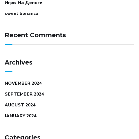
Игры На Деньги
sweet bonanza
Recent Comments
Archives
NOVEMBER 2024
SEPTEMBER 2024
AUGUST 2024
JANUARY 2024
Categories