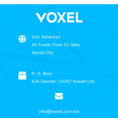
Our Address
Ali Tower, Floor 15, Qibla
Kuwait City
P. O. Box:
626 Dasman -15457 Kuwait City
info@voxel.com.kw