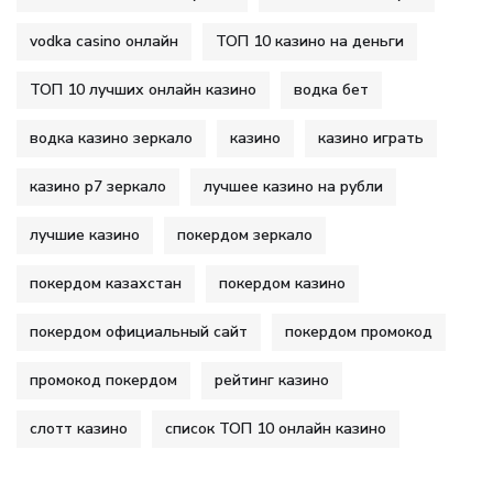
vodka casino онлайн
ТОП 10 казино на деньги
ТОП 10 лучших онлайн казино
водка бет
водка казино зеркало
казино
казино играть
казино р7 зеркало
лучшее казино на рубли
лучшие казино
покердом зеркало
покердом казахстан
покердом казино
покердом официальный сайт
покердом промокод
промокод покердом
рейтинг казино
слотт казино
список ТОП 10 онлайн казино