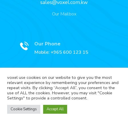
sales@voxel.com.kw
Our Mailbox
Our Phone
Mobile: +965 600 123 15
voxel use cookies on our website to give you the most
relevant experience by remembering your preferences and
Our Fax
repeat visits. By clicking “Accept All”, you consent to the
Fax: +965 2227 3888
use of ALL the cookies. However, you may visit "Cookie
Settings" to provide a controlled consent.
Cookie Settings
Accept All