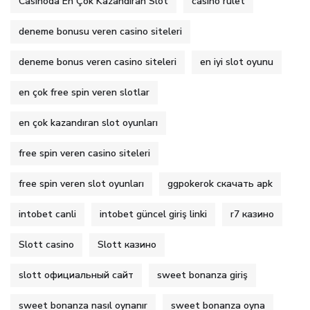
Casinoda En Çok Kazandıran Slot
casino rulet
deneme bonusu veren casino siteleri
deneme bonus veren casino siteleri
en iyi slot oyunu
en çok free spin veren slotlar
en çok kazandıran slot oyunları
free spin veren casino siteleri
free spin veren slot oyunları
ggpokerok скачать apk
intobet canli
intobet güncel giriş linki
r7 казино
Slott casino
Slott казино
slott официальный сайт
sweet bonanza giriş
sweet bonanza nasıl oynanır
sweet bonanza oyna