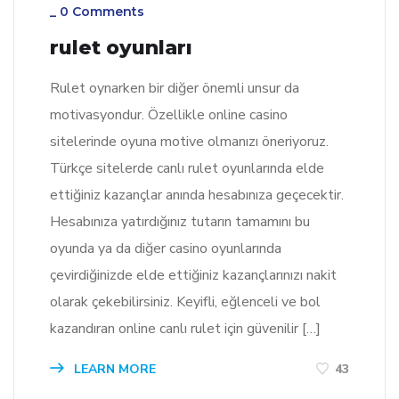
_
0 Comments
rulet oyunları
Rulet oynarken bir diğer önemli unsur da
motivasyondur. Özellikle online casino
sitelerinde oyuna motive olmanızı öneriyoruz.
Türkçe sitelerde canlı rulet oyunlarında elde
ettiğiniz kazançlar anında hesabınıza geçecektir.
Hesabınıza yatırdığınız tutarın tamamını bu
oyunda ya da diğer casino oyunlarında
çevirdiğinizde elde ettiğiniz kazançlarınızı nakit
olarak çekebilirsiniz. Keyifli, eğlenceli ve bol
kazandıran online canlı rulet için güvenilir […]
LEARN MORE
43