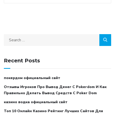
Recent Posts
покердом официальный сайт
Отзывы Игроков Про Вывод Денег С Pokerdom И Как
Правильно Делать Вывод Средств С Poker Dom
казино водка официальный сайт
Топ 10 Онлайн Казино Рейтинг Лучших Сайтов Для