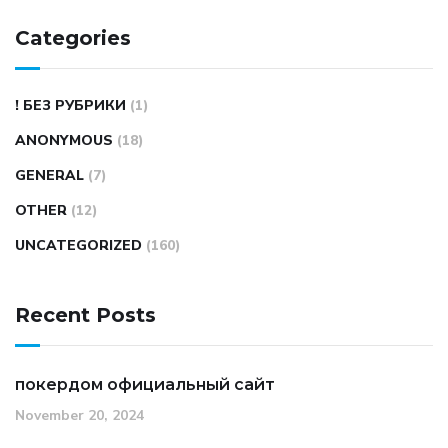
Categories
! БЕЗ РУБРИКИ
(1)
ANONYMOUS
(18)
GENERAL
(7)
OTHER
(12)
UNCATEGORIZED
(160)
Recent Posts
покердом официальный сайт
November 20, 2024