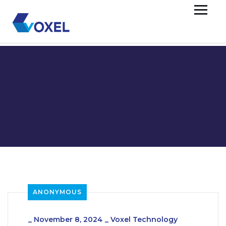
ANONYMOUS
_
November 8, 2024
_
Voxel Technology