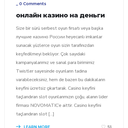
_
0 Comments
онлайн казино на деньги
Size bir sürü serbest oyun fırsatı veya başka
лучшие казино России heyecanlı imkanlar
sunacak yüzlerce oyun sizin tarafınızdan
keşfedilmeyi bekliyor. Çok sayıdaki
kampanyalarımız ve sanal para birimimiz
Twistler sayesinde oyunların tadına
varabileceksiniz, hem de bazen bu dakikaların
keyfini ücretsiz çıkartarak. Casino keyfini
taçlandıran slot oyunlarımızın çoğu, alanın lider
firması NOVOMATIC’e aittir. Casino keyfini
taçlandıran slot […]
LEARN MORE
51