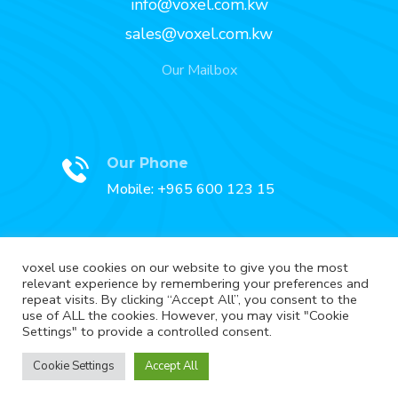
info@voxel.com.kw
sales@voxel.com.kw
Our Mailbox
Our Phone
Mobile: +965 600 123 15
voxel use cookies on our website to give you the most
relevant experience by remembering your preferences and
Our Fax
repeat visits. By clicking “Accept All”, you consent to the
Fax: +965 2227 3888
use of ALL the cookies. However, you may visit "Cookie
Settings" to provide a controlled consent.
Cookie Settings
Accept All